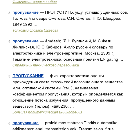
Физическая энциклопедия
пропускание
— ПРОПУСТИТЬ, ущу, устишь; ущенный; сов.
3
Толковый словарь Ожегова. С.И. Ожегов, Н.Ю. Шведова.
1949 1992 …
Толковый словарь Ожегова
пропускание
— &mdash; [Я.Н.Лугинский, М.С.Фези
4
Жилинская, Ю.С.Кабиров. Англо русский словарь по
электротехнике и электроэнергетике, Москва, 1999 г.]
Тематики электротехника, основные понятия EN gating …
Справочник технического переводчика
ПРОПУСКАНИЕ
— физ. характеристика оценки
5
прохождения света сквозь слой поглощающего вещества
млн. оптической системы (см. ), называемая
коэффициентом пропускания, который определяется как
отношение потока излучения, пропущенного данным
веществом (телом), к&#8230; …
Большая политехническая энциклопедия
пропускание
— praleidimas statusas T sritis automatika
6
atitikmenys: angl. transmission vok. Transmission, f rus.