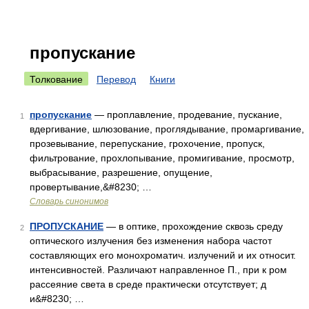
пропускание
Толкование
Перевод
Книги
пропускание
— проплавление, продевание, пускание,
1
вдергивание, шлюзование, проглядывание, промаргивание,
прозевывание, перепускание, грохочение, пропуск,
фильтрование, прохлопывание, промигивание, просмотр,
выбрасывание, разрешение, опущение,
провертывание,&#8230; …
Словарь синонимов
ПРОПУСКАНИЕ
— в оптике, прохождение сквозь среду
2
оптического излучения без изменения набора частот
составляющих его монохроматич. излучений и их относит.
интенсивностей. Различают направленное П., при к ром
рассеяние света в среде практически отсутствует; д
и&#8230; …