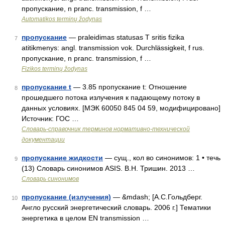
пропускание, n pranc. transmission, f …
Automatikos terminų žodynas
пропускание
— praleidimas statusas T sritis fizika
7
atitikmenys: angl. transmission vok. Durchlässigkeit, f rus.
пропускание, n pranc. transmission, f …
Fizikos terminų žodynas
пропускание t
— 3.85 пропускание t: Отношение
8
прошедшего потока излучения к падающему потоку в
данных условиях. [МЭК 60050 845 04 59, модифицировано]
Источник: ГОС …
Словарь-справочник терминов нормативно-технической
документации
пропускание жидкости
— сущ., кол во синонимов: 1 • течь
9
(13) Словарь синонимов ASIS. В.Н. Тришин. 2013 …
Словарь синонимов
пропускание (излучения)
— &mdash; [А.С.Гольдберг.
10
Англо русский энергетический словарь. 2006 г.] Тематики
энергетика в целом EN transmission …